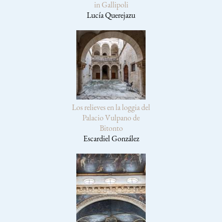
in Gallipoli
Lucía Querejazu
Los relieves en la loggia del
Palacio Vulpano de
Bitonto
Escardiel González