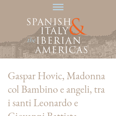
Skip
|
to
main
content
Gaspar Hovic, Madonna
col Bambino e angeli, tra
i santi Leonardo e