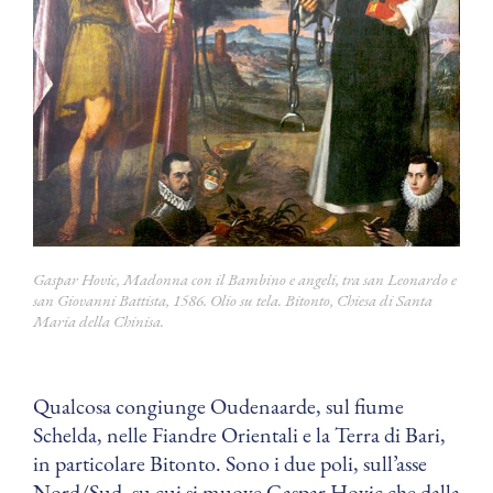
Gaspar Hovic,
Madonna con il Bambino e angeli, tra san Leonardo e
san Giovanni Battista
, 1586. Olio su tela. Bitonto, Chiesa di Santa
Maria della Chinisa.
Qualcosa congiunge Oudenaarde, sul fiume
Schelda, nelle Fiandre Orientali e la Terra di Bari,
in particolare Bitonto. Sono i due poli, sull’asse
Nord/Sud, su cui si muove Gaspar Hovic che dalla